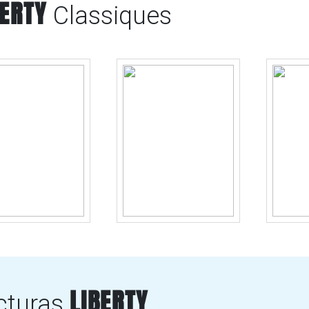
BERTY
Classiques
LIBERTY
cturas