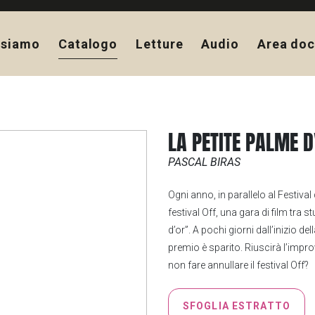
 siamo
Catalogo
Letture
Audio
Area doc
LA PETITE PALME D
PASCAL BIRAS
Ogni anno, in parallelo al Festival
festival Off, una gara di film tra
d’or”. A pochi giorni dall’inizio d
premio è sparito. Riuscirà l’impro
non fare annullare il festival Off?
SFOGLIA ESTRATTO