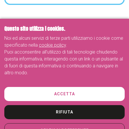
Questo sito utilizza i cookies.
Noi ed alcuni servizi di terze parti utilizziamo i cookie come
specificato nella
cookie policy
.
Puoi acconsentire all’utilizzo di tali tecnologie chiudendo
questa informativa, interagendo con un link o un pulsante al
di fuori di questa informativa o continuando a navigare in
altro modo.
Telefono
ACCETTA
+39 02-26263887
Indirizzo
Piazza dei Daini 4, Milano
RIFIUTA
e-mail
info@myliberty.it