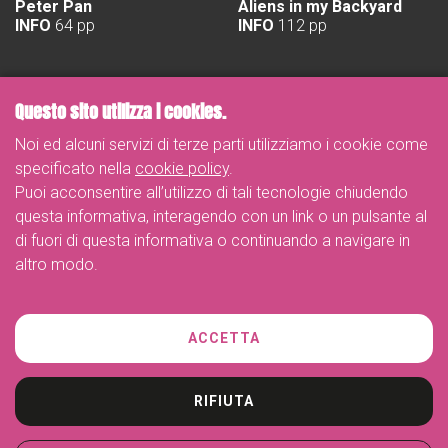
Peter Pan
Aliens in my Backyard
INFO
64 pp
INFO
112 pp
Questo sito utilizza i cookies.
Noi ed alcuni servizi di terze parti utilizziamo i cookie come
specificato nella
cookie policy
.
Puoi acconsentire all’utilizzo di tali tecnologie chiudendo
questa informativa, interagendo con un link o un pulsante al
di fuori di questa informativa o continuando a navigare in
altro modo.
Telefono
ACCETTA
+39 02-26263887
Indirizzo
Piazza dei Daini 4, Milano
RIFIUTA
e-mail
info@myliberty.it