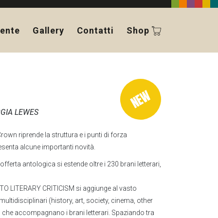
ente
Gallery
Contatti
Shop
RGIA LEWES
own riprende la struttura e i punti di forza
esenta alcune importanti novità.
offerta antologica si estende oltre i 230 brani letterari,
TO LITERARY CRITICISM si aggiunge al vasto
ltidisciplinari (history, art, society, cinema, other
) che accompagnano i brani letterari. Spaziando tra