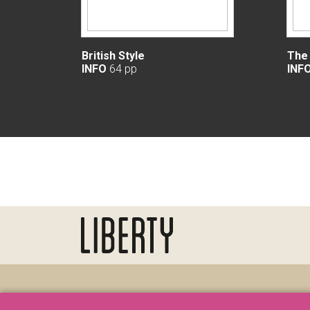
British Style
The 
INFO
64 pp
INF
Telefono