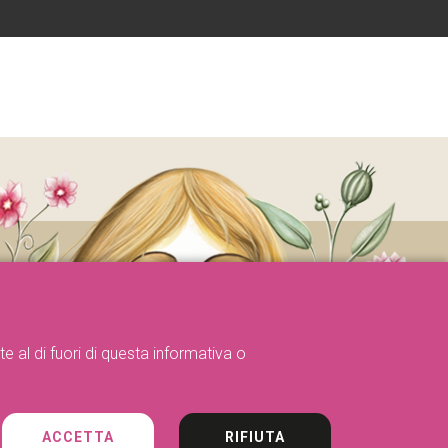
e al di fuori di questa informativa o
ACCETTA
RIFIUTA