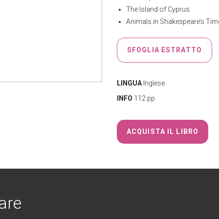
The Island of Cyprus
Animals in Shakespeare’s Tim
SFOGLIA ESTRATTO
LINGUA
Inglese
INFO
112 pp
ACQUISTA IL LIBRO
are