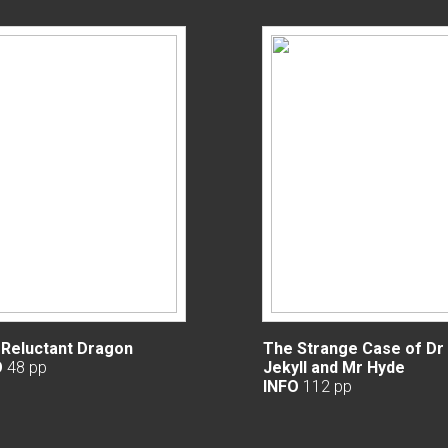
Reluctant Dragon
The Strange Case of Dr
O
48 pp
Jekyll and Mr Hyde
INFO
112 pp