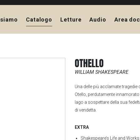
 siamo
Catalogo
Letture
Audio
Area doc
OTHELLO
WILLIAM SHAKESPEARE
Una delle più acclamate tragedie d
Otello, perdutamente innamorato
Iago a sospettare della sua fedeltà
di vendetta.
EXTRA
Shakespeare’s Life and Works