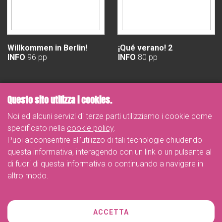
Willkommen in Berlin!
¡Qué verano! 2
INFO
96 pp
INFO
80 pp
Questo sito utilizza i cookies.
Noi ed alcuni servizi di terze parti utilizziamo i cookie come
specificato nella
cookie policy
.
Puoi acconsentire all’utilizzo di tali tecnologie chiudendo
questa informativa, interagendo con un link o un pulsante al
di fuori di questa informativa o continuando a navigare in
altro modo.
Telefono
ACCETTA
+39 02-26263887