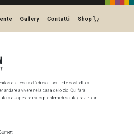
ente
Gallery
Contatti
Shop
N
TT
tori alla tenera età di dieci anni ed è costretta a
per andare a vivere nella casa dello zio. Qui farà
iuterà a superare i suoi problemi di salute grazie a un
Burnett