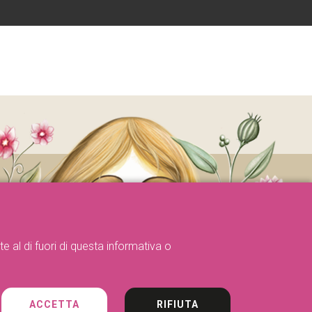
e al di fuori di questa informativa o
ACCETTA
RIFIUTA