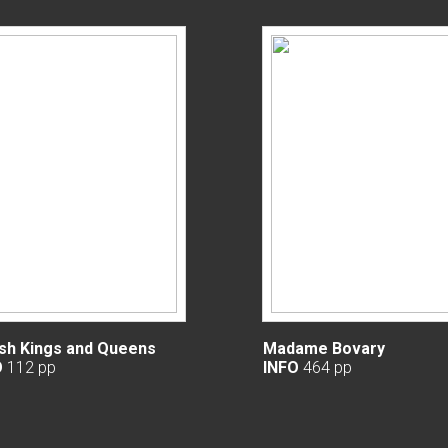
ish Kings and Queens
Madame Bovary
O
112 pp
INFO
464 pp