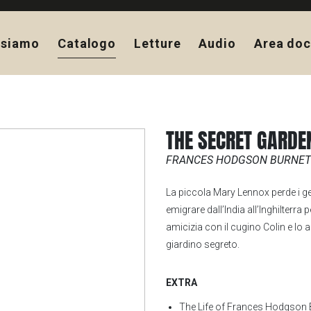
 siamo
Catalogo
Letture
Audio
Area doc
THE SECRET GARDE
FRANCES HODGSON BURNE
La piccola Mary Lennox perde i geni
emigrare dall’India all’Inghilterra 
amicizia con il cugino Colin e lo a
giardino segreto.
EXTRA
The Life of Frances Hodgson 