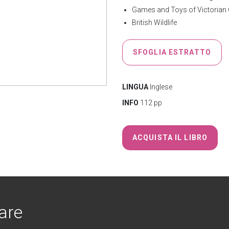
Games and Toys of Victorian 
British Wildlife
SFOGLIA ESTRATTO
LINGUA
Inglese
INFO
112 pp
ACQUISTA IL LIBRO
are