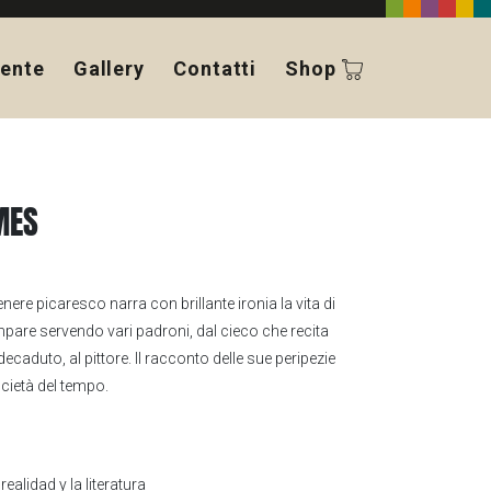
ente
Gallery
Contatti
Shop
MES
nere picaresco narra con brillante ironia la vita di
mpare servendo vari padroni, dal cieco che recita
ecaduto, al pittore. Il racconto delle sue peripezie
ocietà del tempo.
realidad y la literatura