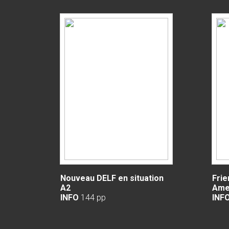
Nouveau DELF en situation
Frie
A2
Amer
INFO
144 pp
INF