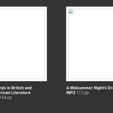
nds in British and
A Midsummer Night’s D
ican Literature
INFO
112 pp
O
64 pp