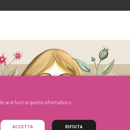
e al di fuori di questa informativa o
ACCETTA
RIFIUTA