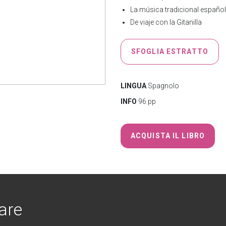
La música tradicional español
De viaje con la Gitanilla
SFOGLIA ESTRATTO
LINGUA
Spagnolo
INFO
96 pp
ACQUISTA IL LIBRO
are