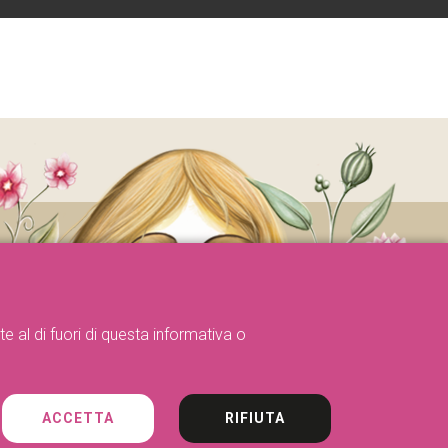
e al di fuori di questa informativa o
ACCETTA
RIFIUTA