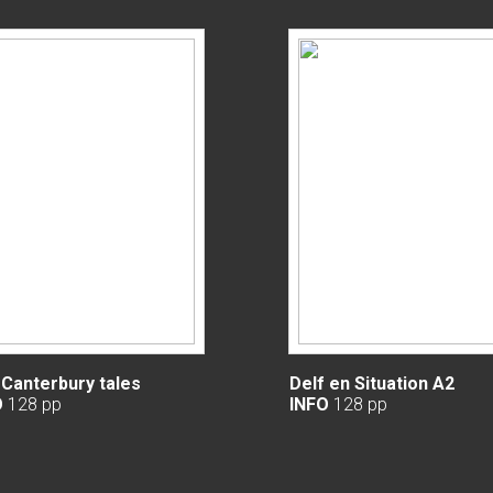
Canterbury tales
Delf en Situation A2
O
128 pp
INFO
128 pp