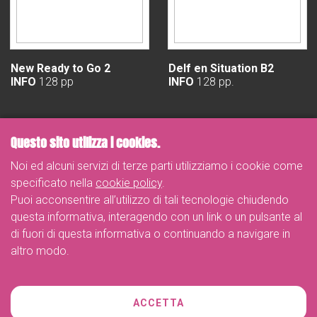
New Ready to Go 2
Delf en Situation B2
INFO
128 pp
INFO
128 pp.
Questo sito utilizza i cookies.
Noi ed alcuni servizi di terze parti utilizziamo i cookie come
specificato nella
cookie policy
.
Puoi acconsentire all’utilizzo di tali tecnologie chiudendo
questa informativa, interagendo con un link o un pulsante al
di fuori di questa informativa o continuando a navigare in
altro modo.
Telefono
ACCETTA
+39 02-26263887