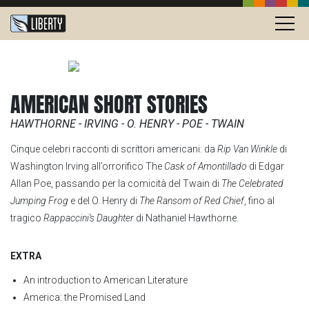
AMERICAN SHORT STORIES
HAWTHORNE - IRVING - O. HENRY - POE - TWAIN
Cinque celebri racconti di scrittori americani: da
Rip Van Winkle
di
Washington Irving all’orrorifico The
Cask of Amontillado
di Edgar
Allan Poe, passando per la comicità del Twain di
The Celebrated
Jumping Frog
e del O. Henry di
The Ransom of Red Chief
, fino al
tragico
Rappaccini’s Daughter
di Nathaniel Hawthorne.
EXTRA
An introduction to American Literature
America: the Promised Land