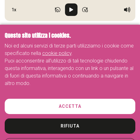
1x
Questo sito utilizza i cookies.
Noi ed alcuni servizi di terze parti utilizziamo i cookie come
specificato nella
cookie policy
.
Puoi acconsentire all’utilizzo di tali tecnologie chiudendo
questa informativa, interagendo con un link o un pulsante al
di fuori di questa informativa o continuando a navigare in
altro modo.
Telefono
ACCETTA
+39 02-26263887
Indirizzo
Piazza dei Daini 4, Milano
RIFIUTA
e-mail
info@myliberty.it