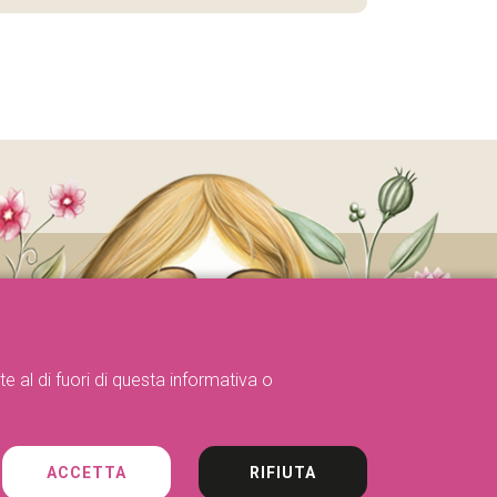
e al di fuori di questa informativa o
ACCETTA
RIFIUTA