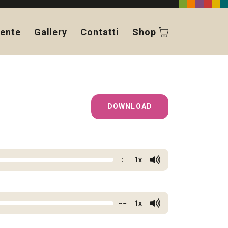
ente
Gallery
Contatti
Shop
DOWNLOAD
1x
--:--
1x
--:--