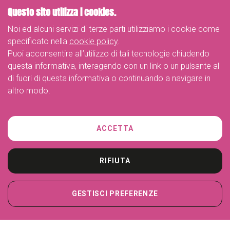
Questo sito utilizza i cookies.
Noi ed alcuni servizi di terze parti utilizziamo i cookie come
specificato nella
cookie policy
.
Puoi acconsentire all’utilizzo di tali tecnologie chiudendo
questa informativa, interagendo con un link o un pulsante al
di fuori di questa informativa o continuando a navigare in
altro modo.
Telefono
ACCETTA
+39 02-26263887
Indirizzo
Piazza dei Daini 4, Milano
RIFIUTA
e-mail
info@myliberty.it
GESTISCI PREFERENZE
Seguici su