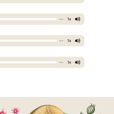
1x
--:--
1x
--:--
1x
--:--