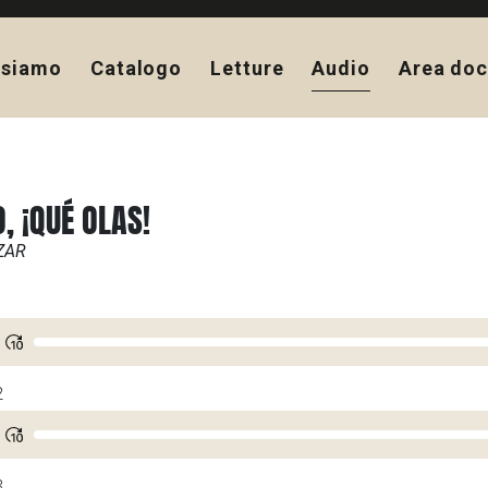
 siamo
Catalogo
Letture
Audio
Area doc
, ¡QUÉ OLAS!
ZAR
1
2
3