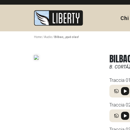
Chi
Home
Audio
Bilbao, ¡qué olas!
BILBAO
B. CORTÁ
Traccia 0
Traccia 0
Traccia 0