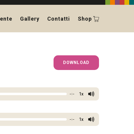
ente
Gallery
Contatti
Shop
DOWNLOAD
1x
--:--
1x
--:--